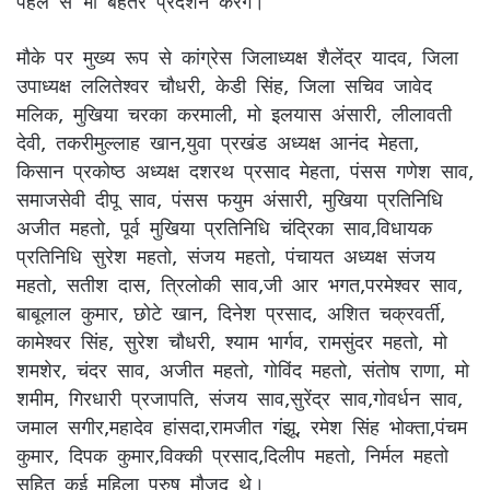
पहले से भी बेहतर प्रदर्शन करेंगे।
मौके पर मुख्य रूप से कांग्रेस जिलाध्यक्ष शैलेंद्र यादव, जिला
उपाध्यक्ष ललितेश्वर चौधरी, केडी सिंह, जिला सचिव जावेद
मलिक, मुखिया चरका करमाली, मो इलयास अंसारी, लीलावती
देवी, तकरीमुल्लाह खान,युवा प्रखंड अध्यक्ष आनंद मेहता,
किसान प्रकोष्ठ अध्यक्ष दशरथ प्रसाद मेहता, पंसस गणेश साव,
समाजसेवी दीपू साव, पंसस फयुम अंसारी, मुखिया प्रतिनिधि
अजीत महतो, पूर्व मुखिया प्रतिनिधि चंद्रिका साव,विधायक
प्रतिनिधि सुरेश महतो, संजय महतो, पंचायत अध्यक्ष संजय
महतो, सतीश दास, त्रिलोकी साव,जी आर भगत,परमेश्वर साव,
बाबूलाल कुमार, छोटे खान, दिनेश प्रसाद, अशित चक्रवर्ती,
कामेश्वर सिंह, सुरेश चौधरी, श्याम भार्गव, रामसुंदर महतो, मो
शमशेर, चंदर साव, अजीत महतो, गोविंद महतो, संतोष राणा, मो
शमीम, गिरधारी प्रजापति, संजय साव,सुरेंद्र साव,गोवर्धन साव,
जमाल सगीर,महादेव हांसदा,रामजीत गंझू, रमेश सिंह भोक्ता,पंचम
कुमार, दिपक कुमार,विक्की प्रसाद,दिलीप महतो, निर्मल महतो
सहित कई महिला पुरुष मौजूद थे।