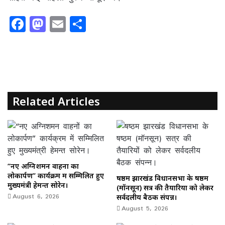
F
M
E
S
a
a
m
h
c
st
ai
ar
e
o
l
e
b
d
o
o
Related Articles
o
n
k
“नए अग्निशमन वाहनों का
लोकार्पण” कार्यक्रम में सम्मिलित हुए
षष्ठम झारखंड विधानसभा के षष्ठम
मुख्यमंत्री हेमन्त सोरेन।
(मॉनसून) सत्र की तैयारियों को लेकर
August 6, 2026
सर्वदलीय बैठक संपन्न।
August 5, 2026