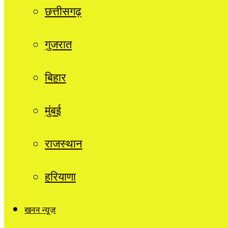
छत्तीसगढ़
गुजरात
बिहार
मुंबई
राजस्थान
हरियाणा
खनन न्यूज़