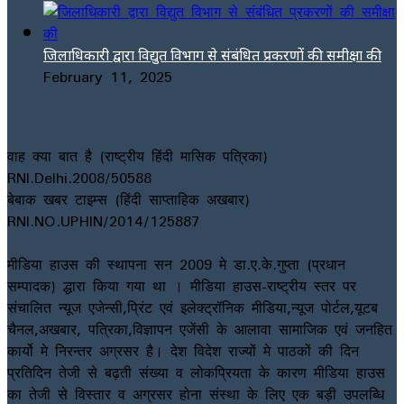
जिलाधिकारी द्वारा विद्युत विभाग से संबंधित प्रकरणों की समीक्षा की
February 11, 2025
वाह क्या बात है (राष्ट्रीय हिंदी मासिक पत्रिका)
RNI.Delhi.2008/50588
बेबाक खबर टाइम्स (हिंदी साप्ताहिक अखबार)
RNI.NO.UPHIN/2014/125887
मीडिया हाउस की स्थापना सन 2009 मे डा.ए.के.गुप्ता (प्रधान
सम्पादक) द्धारा किया गया था । मीडिया हाउस-राष्ट्रीय स्तर पर
संचालित न्यूज एजेन्सी,प्रिंट एवं इलेक्ट्रॉनिक मीडिया,न्यूज पोर्टल,यूटब
चैनल,अखबार, पत्रिका,विज्ञापन एजेंसी के आलावा सामाजिक एवं जनहित
कार्यो मे निरन्तर अग्रसर है। देश विदेश राज्यों मे पाठकों की दिन
प्रतिदिन तेजी से बढ़ती संख्या व लोकप्रियता के कारण मीडिया हाउस
का तेजी से विस्तार व अग्रसर होना संस्था के लिए एक बड़ी उपलब्धि