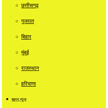
छत्तीसगढ़
गुजरात
बिहार
मुंबई
राजस्थान
हरियाणा
खनन न्यूज़