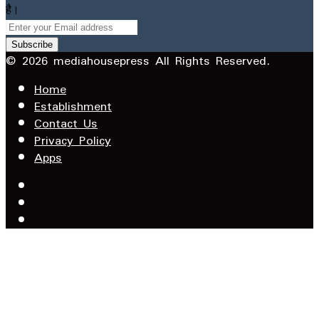
है।
Enter
your
Email
© 2026 mediahousepress All Rights Reserved.
address
Home
Establishment
Contact Us
Privacy Policy
Apps
Facebook
X
YouTube
Facebook
WhatsApp
Telegram