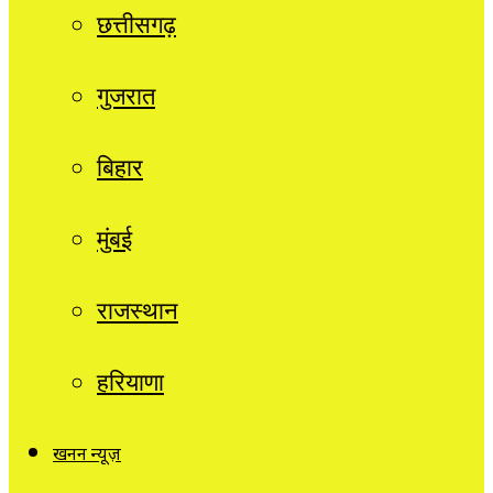
छत्तीसगढ़
गुजरात
बिहार
मुंबई
राजस्थान
हरियाणा
खनन न्यूज़