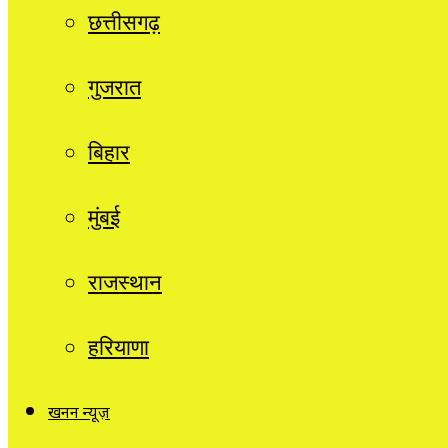
छत्तीसगढ़
गुजरात
बिहार
मुंबई
राजस्थान
हरियाणा
खनन न्यूज़