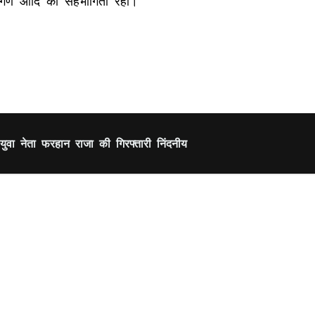
र्षदगण आदि की सहभागिता रही।
े युवा नेता फरहान राजा की गिरफ्तारी निंदनीय