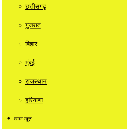
छत्तीसगढ़
गुजरात
बिहार
मुंबई
राजस्थान
हरियाणा
खनन न्यूज़