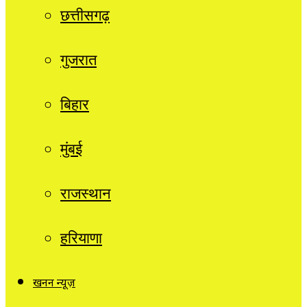
छत्तीसगढ़
गुजरात
बिहार
मुंबई
राजस्थान
हरियाणा
खनन न्यूज़