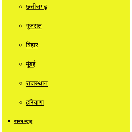
छत्तीसगढ़
गुजरात
बिहार
मुंबई
राजस्थान
हरियाणा
खनन न्यूज़