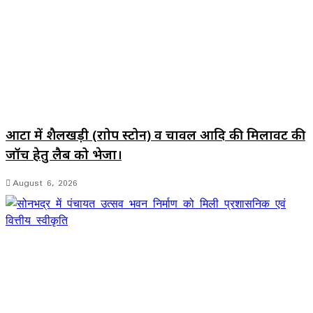
आटा में शैलखड़ी (राोप स्टोन) व चावल आदि की मिलावट की
जॉच हेतु लैब को भेजा।
August 6, 2026