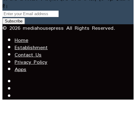
है।
Enter
your
Email
© 2026 mediahousepress All Rights Reserved.
address
Home
Establishment
Contact Us
Privacy Policy
Apps
Facebook
X
YouTube
Facebook
WhatsApp
Telegram