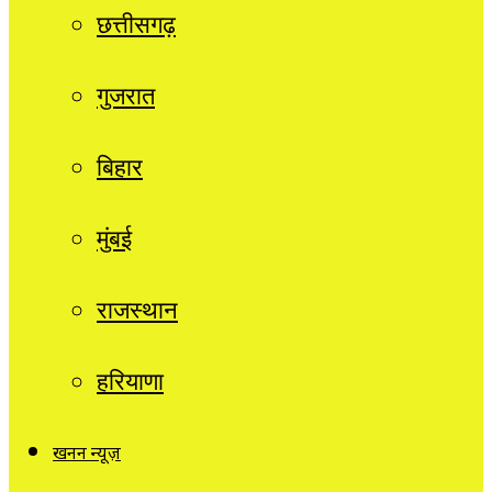
छत्तीसगढ़
गुजरात
बिहार
मुंबई
राजस्थान
हरियाणा
खनन न्यूज़