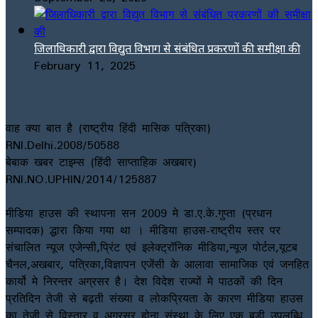
जिलाधिकारी द्वारा विद्युत विभाग से संबंधित प्रकरणों की समीक्षा की
February 11, 2025
वाह क्या बात है (राष्ट्रीय हिंदी मासिक पत्रिका)
RNI.Delhi.2008/50588
बेबाक खबर टाइम्स (हिंदी साप्ताहिक अखबार)
RNI.NO.UPHIN/2014/125887
मीडिया हाउस की स्थापना सन 2009 मे डा.ए.के.गुप्ता (प्रधान
सम्पादक) द्धारा किया गया था । मीडिया हाउस-राष्ट्रीय स्तर पर
संचालित न्यूज एजेन्सी,प्रिंट एवं इलेक्ट्रॉनिक मीडिया,न्यूज पोर्टल,यूटब
चैनल,अखबार, पत्रिका,विज्ञापन एजेंसी के आलावा सामाजिक एवं जनहित
कार्यो मे निरन्तर अग्रसर है। देश विदेश राज्यों मे पाठकों की दिन
प्रतिदिन तेजी से बढ़ती संख्या व लोकप्रियता के कारण मीडिया हाउस
का तेजी से विस्तार व अग्रसर होना संस्था के लिए एक बड़ी उपलब्धि