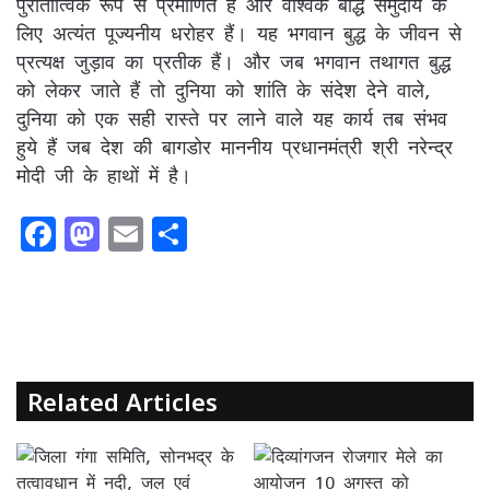
पुरातात्विक रूप से प्रमाणित हैं और वैश्विक बौद्ध समुदाय के
लिए अत्यंत पूज्यनीय धरोहर हैं। यह भगवान बुद्ध के जीवन से
प्रत्यक्ष जुड़ाव का प्रतीक हैं। और जब भगवान तथागत बुद्ध
को लेकर जाते हैं तो दुनिया को शांति के संदेश देने वाले,
दुनिया को एक सही रास्ते पर लाने वाले यह कार्य तब संभव
हुये हैं जब देश की बागडोर माननीय प्रधानमंत्री श्री नरेन्द्र
मोदी जी के हाथों में है।
F
M
E
S
a
a
m
h
c
st
ai
ar
e
o
l
e
b
d
o
o
Related Articles
o
n
k