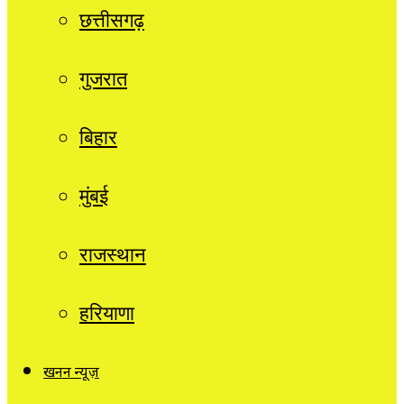
छत्तीसगढ़
गुजरात
बिहार
मुंबई
राजस्थान
हरियाणा
खनन न्यूज़