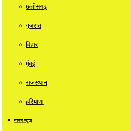
छत्तीसगढ़
गुजरात
बिहार
मुंबई
राजस्थान
हरियाणा
खनन न्यूज़