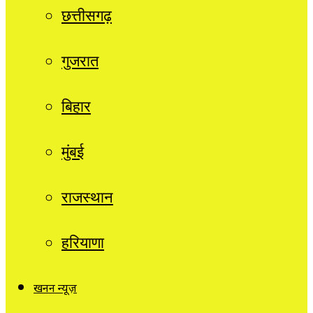
छत्तीसगढ़
गुजरात
बिहार
मुंबई
राजस्थान
हरियाणा
खनन न्यूज़