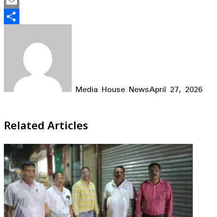
Mastodon
Email
Share
Media House News
April 27, 2026
Facebook
X
LinkedIn
WhatsApp
Telegram
Related Articles