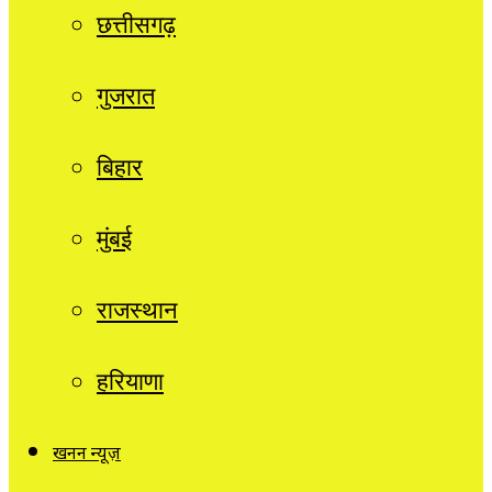
छत्तीसगढ़
गुजरात
बिहार
मुंबई
राजस्थान
हरियाणा
खनन न्यूज़