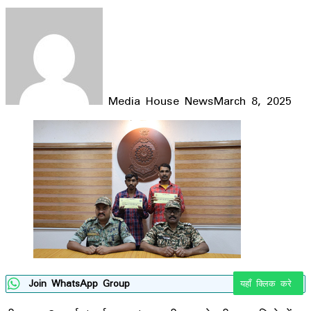
Media House News
March 8, 2025
Facebook
X
LinkedIn
WhatsApp
Telegram
Join WhatsApp Group
यहाँ क्लिक करे