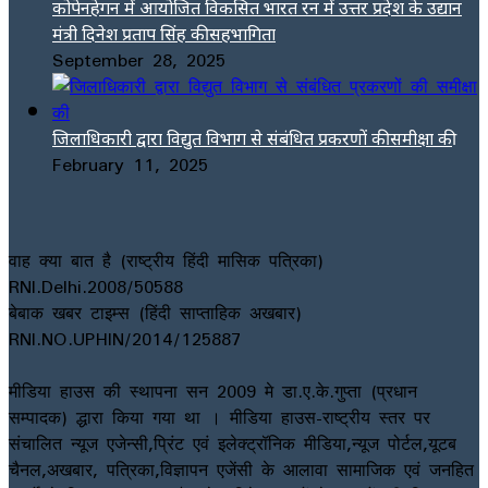
कोपेनहेगन में आयोजित विकसित भारत रन में उत्तर प्रदेश के उद्यान
मंत्री दिनेश प्रताप सिंह की सहभागिता
September 28, 2025
जिलाधिकारी द्वारा विद्युत विभाग से संबंधित प्रकरणों की समीक्षा की
February 11, 2025
वाह क्या बात है (राष्ट्रीय हिंदी मासिक पत्रिका)
RNI.Delhi.2008/50588
बेबाक खबर टाइम्स (हिंदी साप्ताहिक अखबार)
RNI.NO.UPHIN/2014/125887
मीडिया हाउस की स्थापना सन 2009 मे डा.ए.के.गुप्ता (प्रधान
सम्पादक) द्धारा किया गया था । मीडिया हाउस-राष्ट्रीय स्तर पर
संचालित न्यूज एजेन्सी,प्रिंट एवं इलेक्ट्रॉनिक मीडिया,न्यूज पोर्टल,यूटब
चैनल,अखबार, पत्रिका,विज्ञापन एजेंसी के आलावा सामाजिक एवं जनहित