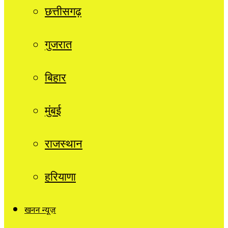
छत्तीसगढ़
गुजरात
बिहार
मुंबई
राजस्थान
हरियाणा
खनन न्यूज़