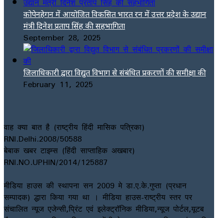
कोपेनहेगन में आयोजित विकसित भारत रन में उत्तर प्रदेश के उद्यान
मंत्री दिनेश प्रताप सिंह की सहभागिता
September 28, 2025
जिलाधिकारी द्वारा विद्युत विभाग से संबंधित प्रकरणों की समीक्षा की
February 11, 2025
वाह क्या बात है (राष्ट्रीय हिंदी मासिक पत्रिका)
RNI.Delhi.2008/50588
बेबाक खबर टाइम्स (हिंदी साप्ताहिक अखबार)
RNI.NO.UPHIN/2014/125887
मीडिया हाउस की स्थापना सन 2009 मे डा.ए.के.गुप्ता (प्रधान
सम्पादक) द्धारा किया गया था । मीडिया हाउस-राष्ट्रीय स्तर पर
संचालित न्यूज एजेन्सी,प्रिंट एवं इलेक्ट्रॉनिक मीडिया,न्यूज पोर्टल,यूटब