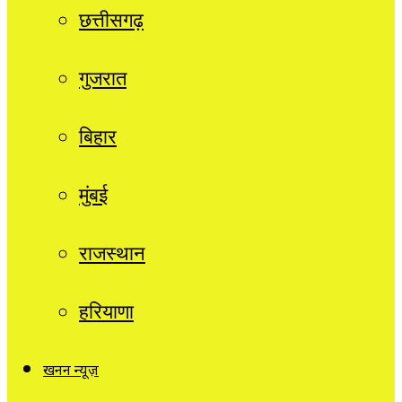
छत्तीसगढ़
गुजरात
बिहार
मुंबई
राजस्थान
हरियाणा
खनन न्यूज़