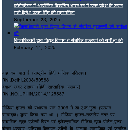
कोपेनहेगन में आयोजित विकसित भारत रन में उत्तर प्रदेश के उद्यान
मंत्री दिनेश प्रताप सिंह की सहभागिता
September 28, 2025
जिलाधिकारी द्वारा विद्युत विभाग से संबंधित प्रकरणों की समीक्षा की
February 11, 2025
वाह क्या बात है (राष्ट्रीय हिंदी मासिक पत्रिका)
RNI.Delhi.2008/50588
बेबाक खबर टाइम्स (हिंदी साप्ताहिक अखबार)
RNI.NO.UPHIN/2014/125887
मीडिया हाउस की स्थापना सन 2009 मे डा.ए.के.गुप्ता (प्रधान
सम्पादक) द्धारा किया गया था । मीडिया हाउस-राष्ट्रीय स्तर पर
संचालित न्यूज एजेन्सी,प्रिंट एवं इलेक्ट्रॉनिक मीडिया,न्यूज पोर्टल,यूटब
चैनल,अखबार, पत्रिका,विज्ञापन एजेंसी के आलावा सामाजिक एवं जनहित