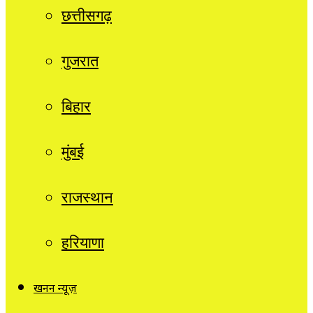
छत्तीसगढ़
गुजरात
बिहार
मुंबई
राजस्थान
हरियाणा
खनन न्यूज़