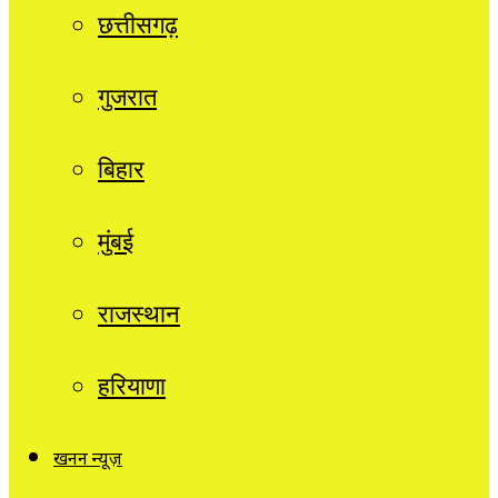
छत्तीसगढ़
गुजरात
बिहार
मुंबई
राजस्थान
हरियाणा
खनन न्यूज़