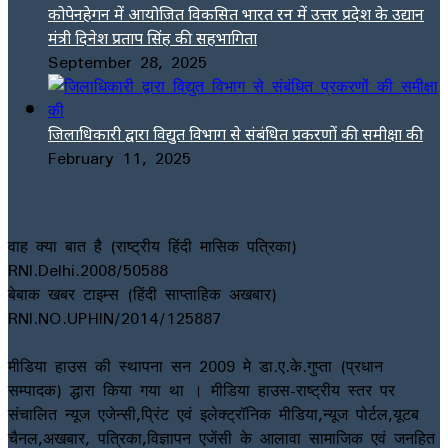
कोपेनहेगन में आयोजित विकसित भारत रन में उत्तर प्रदेश के उद्यान
मंत्री दिनेश प्रताप सिंह की सहभागिता
September 28, 2025
जिलाधिकारी द्वारा विद्युत विभाग से संबंधित प्रकरणों की समीक्षा की
February 11, 2025
वाह क्या बात है (राष्ट्रीय हिंदी मासिक पत्रिका)
RNI.Delhi.2008/50588
बेबाक खबर टाइम्स (हिंदी साप्ताहिक अखबार)
RNI.NO.UPHIN/2014/125887
मीडिया हाउस की स्थापना सन 2009 मे डा.ए.के.गुप्ता (प्रधान
सम्पादक) द्धारा किया गया था । मीडिया हाउस-राष्ट्रीय स्तर पर
संचालित न्यूज एजेन्सी,प्रिंट एवं इलेक्ट्रॉनिक मीडिया,न्यूज पोर्टल,यूटब
चैनल,अखबार, पत्रिका,विज्ञापन एजेंसी के आलावा सामाजिक एवं जनहित