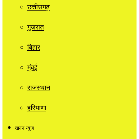
छत्तीसगढ़
गुजरात
बिहार
मुंबई
राजस्थान
हरियाणा
खनन न्यूज़