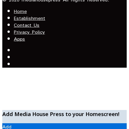
address
Home
Establishment
Contact Us
Privacy Policy
Apps
Facebook
X
YouTube
Facebook
WhatsApp
Telegram
Add Media House Press to your Homescreen!
Add