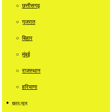
छत्तीसगढ़
गुजरात
बिहार
मुंबई
राजस्थान
हरियाणा
खनन न्यूज़