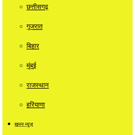
छत्तीसगढ़
गुजरात
बिहार
मुंबई
राजस्थान
हरियाणा
खनन न्यूज़