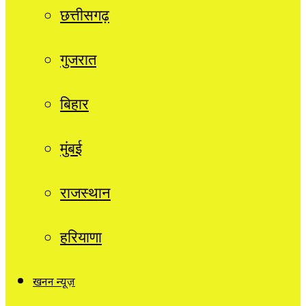
छत्तीसगढ़
गुजरात
बिहार
मुंबई
राजस्थान
हरियाणा
खनन न्यूज़