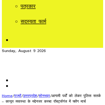
पत्रकार
सदस्यता फार्म
Sidebar
Sunday, August 9 2026
Breaking News
बच्चों के सोशल मीडिया इस्तेमाल पर लगेगी रोक? 13 साल से कम
उम्र के लिए बिल की तैयारी
Home
/
राज्यों
/
उत्तरप्रदेश
/
सोनभद्र
/
आगामी पर्वों को लेकर पुलिस सतर्क
– कानून व्यवस्था के मद्देनजर कस्बा रॉबर्ट्सगंज में फ्लैग मार्च