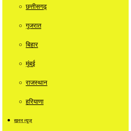
छत्तीसगढ़
गुजरात
बिहार
मुंबई
राजस्थान
हरियाणा
खनन न्यूज़