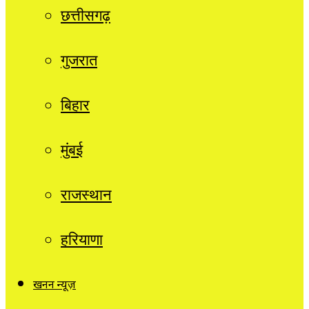
छत्तीसगढ़
गुजरात
बिहार
मुंबई
राजस्थान
हरियाणा
खनन न्यूज़