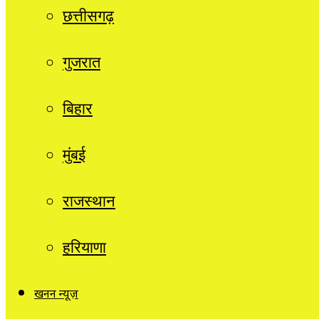
छत्तीसगढ़
गुजरात
बिहार
मुंबई
राजस्थान
हरियाणा
खनन न्यूज़