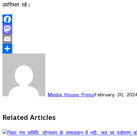
उपस्थित रहे।
Facebook
Mastodon
Email
Share
Media House Press
February 20, 202
Facebook
X
LinkedIn
WhatsApp
Telegram
Related Articles