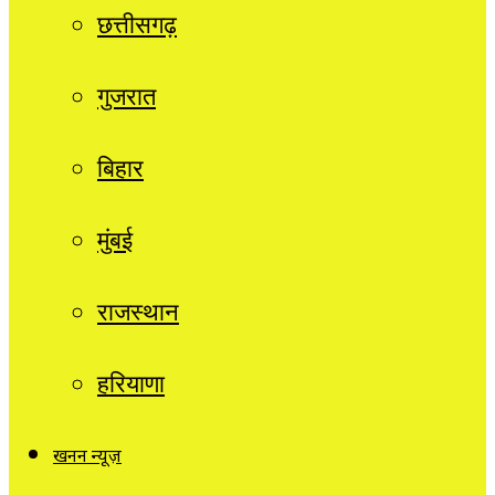
छत्तीसगढ़
गुजरात
बिहार
मुंबई
राजस्थान
हरियाणा
खनन न्यूज़