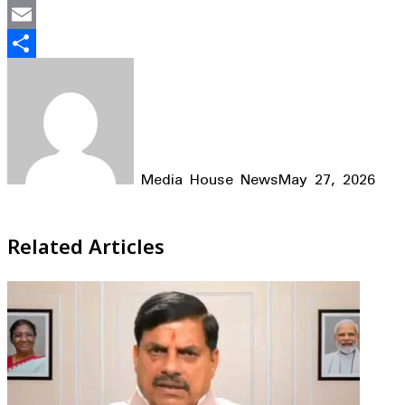
Mastodon
Email
Share
Media House News
May 27, 2026
Facebook
X
LinkedIn
WhatsApp
Telegram
Related Articles