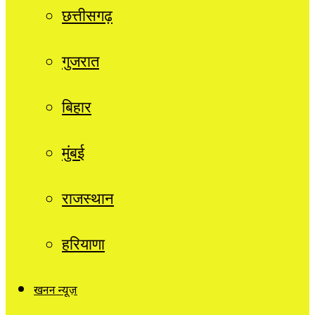
छत्तीसगढ़
गुजरात
बिहार
मुंबई
राजस्थान
हरियाणा
खनन न्यूज़