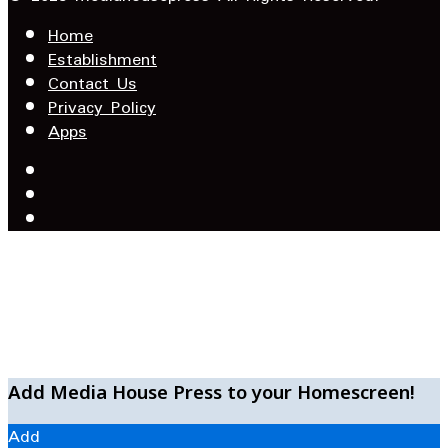
address
Home
Establishment
Contact Us
Privacy Policy
Apps
Facebook
X
YouTube
Facebook
WhatsApp
Telegram
Add Media House Press to your Homescreen!
Add