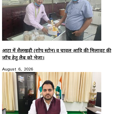
आटा में शैलखड़ी (राोप स्टोन) व चावल आदि की मिलावट की
जॉच हेतु लैब को भेजा।
August 6, 2026