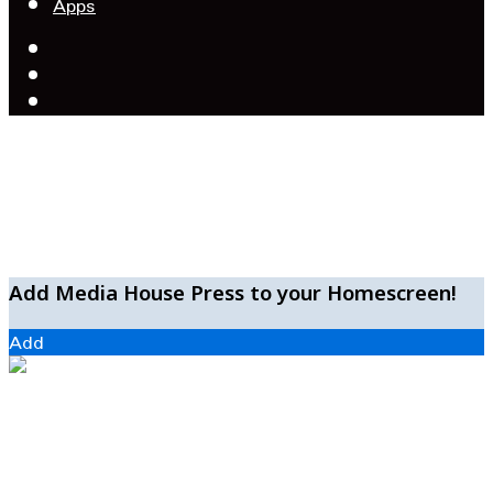
Apps
Facebook
X
YouTube
Facebook
WhatsApp
Telegram
Add Media House Press to your Homescreen!
Add