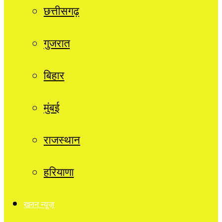
छत्तीसगढ़
गुजरात
बिहार
मुंबई
राजस्थान
हरियाणा
खनन न्यूज़