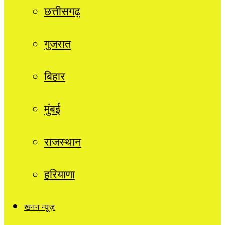
छत्तीसगढ़
गुजरात
बिहार
मुंबई
राजस्थान
हरियाणा
खनन न्यूज़