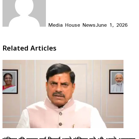
Media House News
June 1, 2026
Facebook
X
LinkedIn
WhatsApp
Telegram
Related Articles