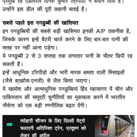
प्रमुख रहे एडमिरल दिनेश कुमार त्रिपाठी ने बयान दिया है।
उन्होंने इस डील की पूरी कहानी बताई है।
सबसे पहले इस पनडुब्बी की खासियत
इन पनडुब्बियों की सबसे बड़ी खासियत इनकी AIP तकनीक है,
जिसके कारण इन्हें बैटरी चार्ज करने के लिए बार-बार पानी की
सतह पर नहीं आना पड़ेगा।
ये पनडुब्बी 2 से 3 सप्ताह तक लगातार पानी के भीतर छिपी रह
सकती हैं।
इन्हें आधुनिक टॉरपीडो और भारी मारक क्षमता वाली मिसाइलों
(जैसे ब्रह्मोस-एनजी) से लैस किया जाएगा।
ये खामोश और अत्याधुनिक पनडुब्बियां हिंद महासागर में चीन और
पाकिस्तान की समुद्री चुनौतियों का मुकाबला करने में भारतीय
नौसेना को एक बड़ी रणनीतिक बढ़त देंगी।
त्योहारी सीजन के लिए दिल्ली मेट्रो
चलाएगी अतिरिक्त ट्रेन, प्रदूषण को
लेकर की अपील